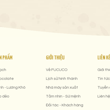
N PHẨM
GIỚI THIỆU
LIÊN K
ạch
Về FUCUCO
Giới th
ocolate
Lịch sử hình thành
Tin tức
nh - Lương Khô
Nhà máy sản xuất
Tuyển
o dẻo
Tầm nhìn - Sứ mệnh
Liên hệ
Đối tác - Khách hàng