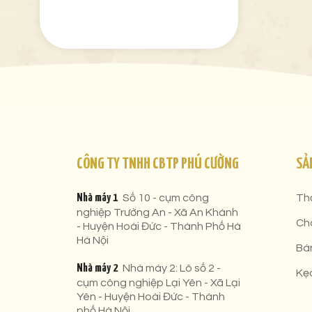
CÔNG TY TNHH CBTP PHÚ CƯỜNG
SẢ
Nhà máy 1
Số 10 - cụm công
Th
nghiệp Trường An - Xã An Khánh
Ch
- Huyện Hoài Đức - Thành Phố Hà
Hà Nội
Bá
Nhà máy 2
Nhà máy 2: Lô số 2 -
Kẹ
cụm công nghiệp Lại Yên - Xã Lại
Yên - Huyện Hoài Đức - Thành
phố Hà Nội