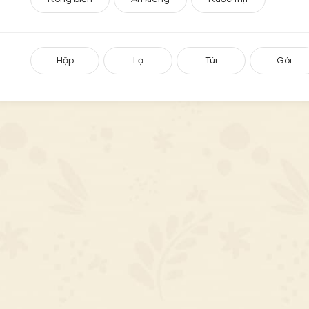
Hộp
Lọ
Túi
Gói