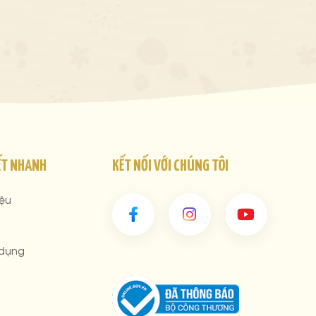
ẾT NHANH
KẾT NỐI VỚI CHÚNG TÔI
iệu
 dụng