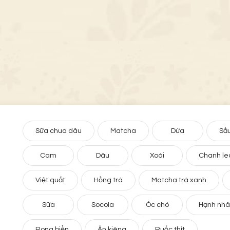
Sữa chua dâu
Matcha
Dứa
Sầu
Cam
Dâu
Xoài
Chanh le
Việt quất
Hồng trà
Matcha trà xanh
Sữa
Socola
Óc chó
Hạnh nh
Rong biển
Ăn kiêng
Ruốc thịt