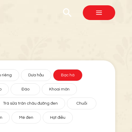
 riêng
Dưa hấu
Bạc hà
o
Đào
Khoai môn
Trà sữa trân châu đường đen
Chuối
ân
Mè đen
Hạt điều