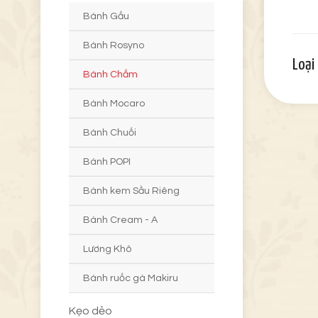
Bánh Gấu
Bánh Rosyno
Loại
Bánh Chấm
Bánh Mocaro
Bánh Chuối
Bánh POPI
Bánh kem Sầu Riêng
Bánh Cream - A
Lương Khô
Bánh ruốc gà Makiru
Kẹo dẻo