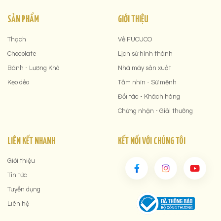
SẢN PHẨM
GIỚI THIỆU
Thạch
Về FUCUCO
Chocolate
Lịch sử hình thành
Bánh - Lương Khô
Nhà máy sản xuất
Kẹo dẻo
Tầm nhìn - Sứ mệnh
Đối tác - Khách hàng
Chứng nhận - Giải thưởng
LIÊN KẾT NHANH
KẾT NỐI VỚI CHÚNG TÔI
Giới thiệu
Tin tức
Tuyển dụng
Liên hệ