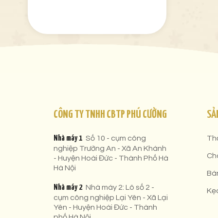
CÔNG TY TNHH CBTP PHÚ CƯỜNG
SẢ
Nhà máy 1
Số 10 - cụm công
Th
nghiệp Trường An - Xã An Khánh
Ch
- Huyện Hoài Đức - Thành Phố Hà
Hà Nội
Bá
Nhà máy 2
Nhà máy 2: Lô số 2 -
Kẹ
cụm công nghiệp Lại Yên - Xã Lại
Yên - Huyện Hoài Đức - Thành
phố Hà Nội