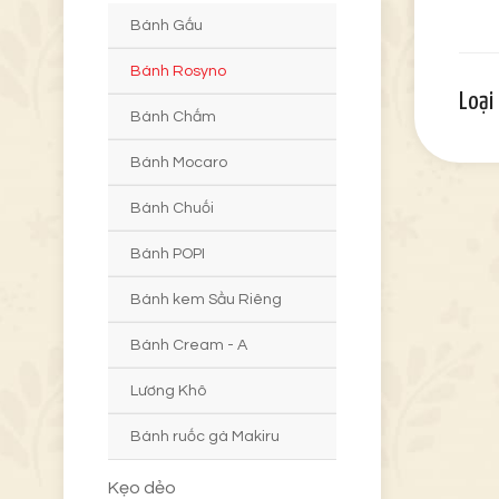
Bánh Gấu
Bánh Rosyno
Loại
Bánh Chấm
Bánh Mocaro
Bánh Chuối
Bánh POPI
Bánh kem Sầu Riêng
Bánh Cream - A
Lương Khô
Bánh ruốc gà Makiru
Kẹo dẻo