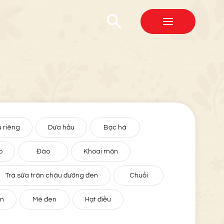
 riêng
Dưa hấu
Bạc hà
o
Đào
Khoai môn
Trà sữa trân châu đường đen
Chuối
ân
Mè đen
Hạt điều