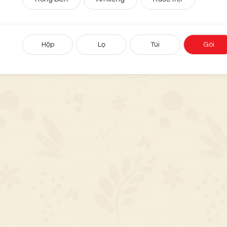
Hộp
Lọ
Túi
Gói