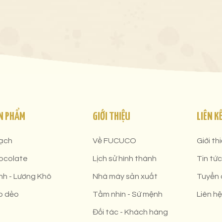
N PHẨM
GIỚI THIỆU
LIÊN K
ạch
Về FUCUCO
Giới th
ocolate
Lịch sử hình thành
Tin tức
nh - Lương Khô
Nhà máy sản xuất
Tuyển
o dẻo
Tầm nhìn - Sứ mệnh
Liên hệ
Đối tác - Khách hàng