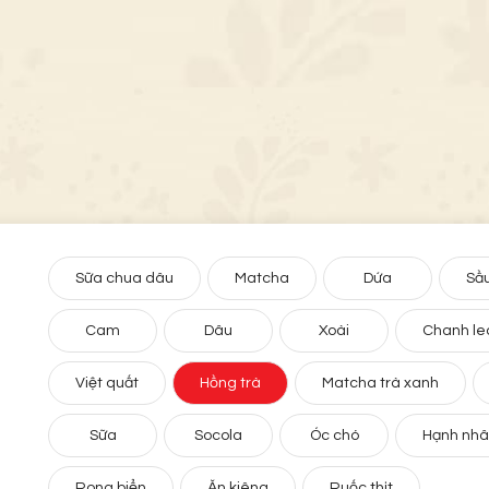
Sữa chua dâu
Matcha
Dứa
Sầu
Cam
Dâu
Xoài
Chanh le
Việt quất
Hồng trà
Matcha trà xanh
Sữa
Socola
Óc chó
Hạnh nh
Rong biển
Ăn kiêng
Ruốc thịt