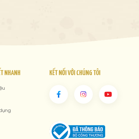
ẾT NHANH
KẾT NỐI VỚI CHÚNG TÔI
iệu
 dụng