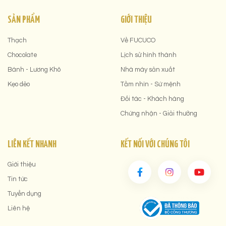
SẢN PHẨM
GIỚI THIỆU
Thạch
Về FUCUCO
Chocolate
Lịch sử hình thành
Bánh - Lương Khô
Nhà máy sản xuất
Kẹo dẻo
Tầm nhìn - Sứ mệnh
Đối tác - Khách hàng
Chứng nhận - Giải thưởng
LIÊN KẾT NHANH
KẾT NỐI VỚI CHÚNG TÔI
Giới thiệu
Tin tức
Tuyển dụng
Liên hệ