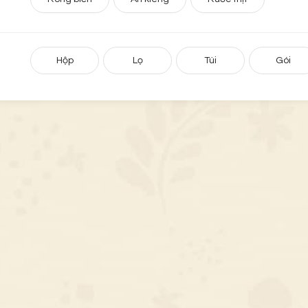
Hộp
Lọ
Túi
Gói