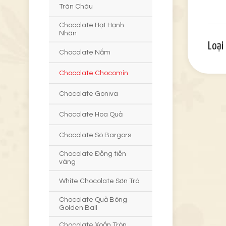
Trân Châu
Chocolate Hạt Hạnh
Nhân
Loại
Chocolate Nấm
Chocolate Chocomin
Chocolate Goniva
Chocolate Hoa Quả
Chocolate Sò Bargors
Chocolate Đồng tiền
vàng
White Chocolate Sơn Trà
Chocolate Quả Bóng
Golden Ball
Chocolate Xoắn Tròn