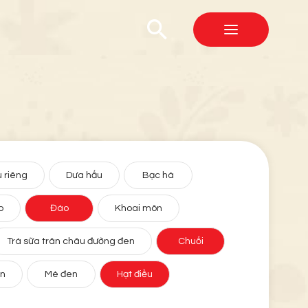
 riêng
Dưa hấu
Bạc hà
o
Đào
Khoai môn
Trà sữa trân châu đường đen
Chuối
ân
Mè đen
Hạt điều