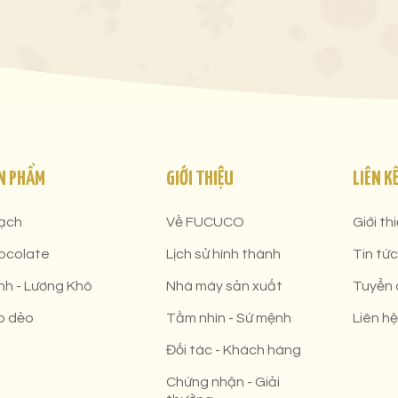
N PHẨM
GIỚI THIỆU
LIÊN K
ạch
Về FUCUCO
Giới th
ocolate
Lịch sử hình thành
Tin tức
nh - Lương Khô
Nhà máy sản xuất
Tuyển
o dẻo
Tầm nhìn - Sứ mệnh
Liên hệ
Đối tác - Khách hàng
Chứng nhận - Giải