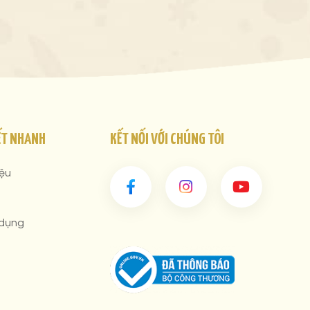
ẾT NHANH
KẾT NỐI VỚI CHÚNG TÔI
iệu
 dụng