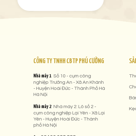
CÔNG TY TNHH CBTP PHÚ CƯỜNG
SẢ
Nhà máy 1
Số 10 - cụm công
Th
nghiệp Trường An - Xã An Khánh
Ch
- Huyện Hoài Đức - Thành Phố Hà
Hà Nội
Bá
Nhà máy 2
Nhà máy 2: Lô số 2 -
Kẹ
cụm công nghiệp Lại Yên - Xã Lại
Yên - Huyện Hoài Đức - Thành
phố Hà Nội