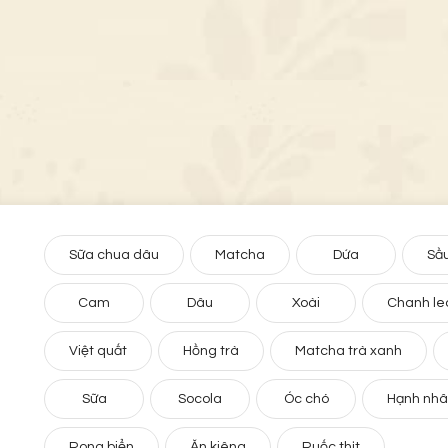
Sữa chua dâu
Matcha
Dứa
Sầu
Cam
Dâu
Xoài
Chanh le
Việt quất
Hồng trà
Matcha trà xanh
Sữa
Socola
Óc chó
Hạnh nh
Rong biển
Ăn kiêng
Ruốc thịt