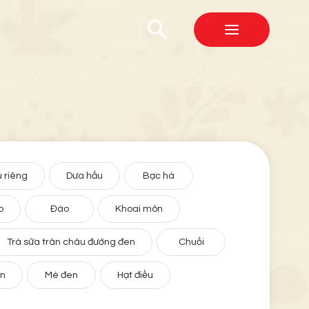
 riêng
Dưa hấu
Bạc hà
o
Đào
Khoai môn
Trà sữa trân châu đường đen
Chuối
ân
Mè đen
Hạt điều