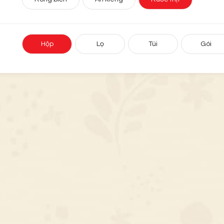
Hộp
Lọ
Túi
Gói