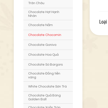
Trân Châu
Chocolate Hạt Hạnh
Nhân
Loại
Chocolate Nấm
Chocolate Chocomin
Chocolate Goniva
Chocolate Hoa Quả
Chocolate Sò Bargors
Chocolate Đồng tiền
vàng
White Chocolate Sơn Trà
Chocolate Quả Bóng
Golden Ball
Chocolate Xoắn Tròn