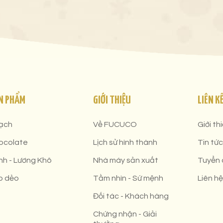
N PHẨM
GIỚI THIỆU
LIÊN K
ạch
Về FUCUCO
Giới th
ocolate
Lịch sử hình thành
Tin tức
nh - Lương Khô
Nhà máy sản xuất
Tuyển
o dẻo
Tầm nhìn - Sứ mệnh
Liên hệ
Đối tác - Khách hàng
Chứng nhận - Giải