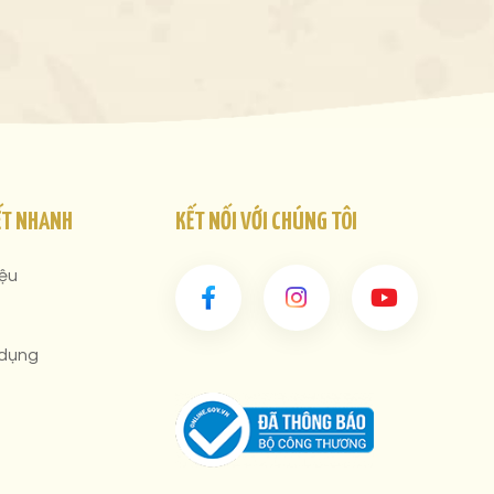
ẾT NHANH
KẾT NỐI VỚI CHÚNG TÔI
iệu
 dụng