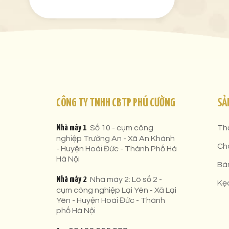
CÔNG TY TNHH CBTP PHÚ CƯỜNG
SẢ
Nhà máy 1
Số 10 - cụm công
Th
nghiệp Trường An - Xã An Khánh
Ch
- Huyện Hoài Đức - Thành Phố Hà
Hà Nội
Bá
Nhà máy 2
Nhà máy 2: Lô số 2 -
Kẹ
cụm công nghiệp Lại Yên - Xã Lại
Yên - Huyện Hoài Đức - Thành
phố Hà Nội