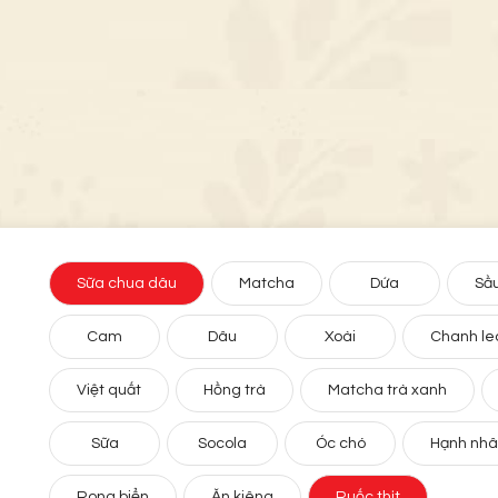
Sữa chua dâu
Matcha
Dứa
Sầu
Cam
Dâu
Xoài
Chanh le
Việt quất
Hồng trà
Matcha trà xanh
Sữa
Socola
Óc chó
Hạnh nh
Rong biển
Ăn kiêng
Ruốc thịt