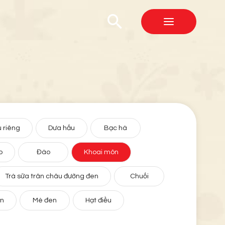
 riêng
Dưa hấu
Bạc hà
o
Đào
Khoai môn
Trà sữa trân châu đường đen
Chuối
ân
Mè đen
Hạt điều