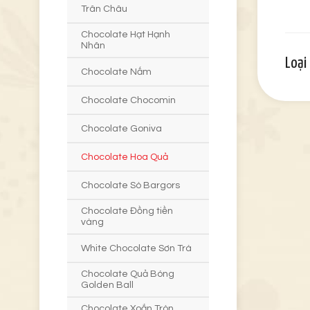
Trân Châu
Chocolate Hạt Hạnh
Nhân
Loại
Chocolate Nấm
Chocolate Chocomin
Chocolate Goniva
Chocolate Hoa Quả
Chocolate Sò Bargors
Chocolate Đồng tiền
vàng
White Chocolate Sơn Trà
Chocolate Quả Bóng
Golden Ball
Chocolate Xoắn Tròn