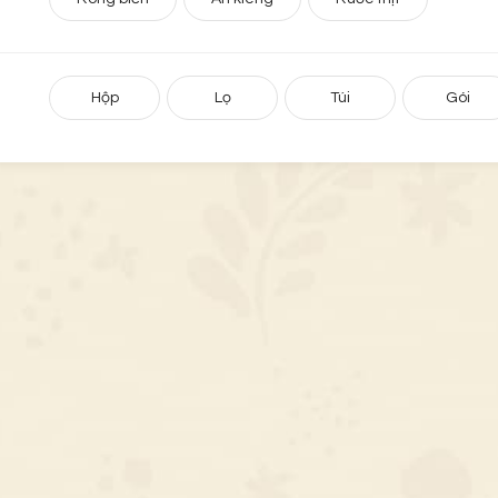
Hộp
Lọ
Túi
Gói