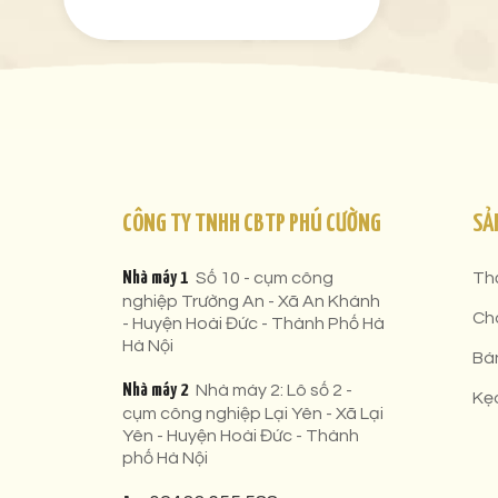
CÔNG TY TNHH CBTP PHÚ CƯỜNG
SẢ
Nhà máy 1
Số 10 - cụm công
Th
nghiệp Trường An - Xã An Khánh
Ch
- Huyện Hoài Đức - Thành Phố Hà
Hà Nội
Bá
Nhà máy 2
Nhà máy 2: Lô số 2 -
Kẹ
cụm công nghiệp Lại Yên - Xã Lại
Yên - Huyện Hoài Đức - Thành
phố Hà Nội