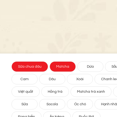
Sữa chua dâu
Matcha
Dứa
Sầu
Cam
Dâu
Xoài
Chanh le
Việt quất
Hồng trà
Matcha trà xanh
Sữa
Socola
Óc chó
Hạnh nh
Rong biển
Ăn kiêng
Ruốc thịt