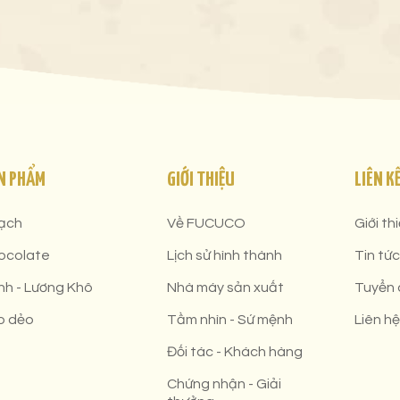
N PHẨM
GIỚI THIỆU
LIÊN K
ạch
Về FUCUCO
Giới th
ocolate
Lịch sử hình thành
Tin tức
nh - Lương Khô
Nhà máy sản xuất
Tuyển
o dẻo
Tầm nhìn - Sứ mệnh
Liên hệ
Đối tác - Khách hàng
Chứng nhận - Giải