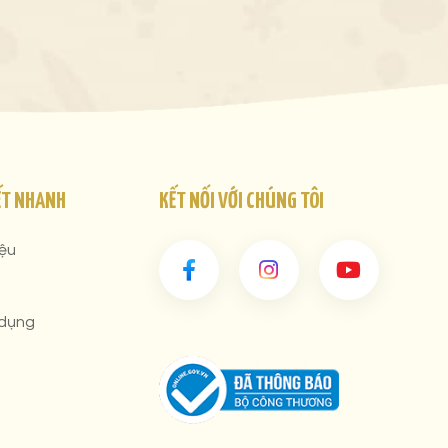
ẾT NHANH
KẾT NỐI VỚI CHÚNG TÔI
iệu
 dụng