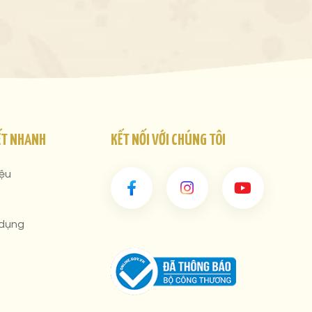
ẾT NHANH
KẾT NỐI VỚI CHÚNG TÔI
iệu
 dụng