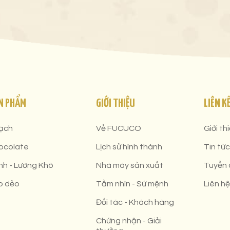
N PHẨM
GIỚI THIỆU
LIÊN K
ạch
Về FUCUCO
Giới th
ocolate
Lịch sử hình thành
Tin tức
nh - Lương Khô
Nhà máy sản xuất
Tuyển
o dẻo
Tầm nhìn - Sứ mệnh
Liên hệ
Đối tác - Khách hàng
Chứng nhận - Giải