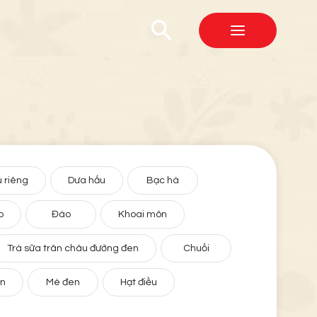
 riêng
Dưa hấu
Bạc hà
o
Đào
Khoai môn
Trà sữa trân châu đường đen
Chuối
ân
Mè đen
Hạt điều