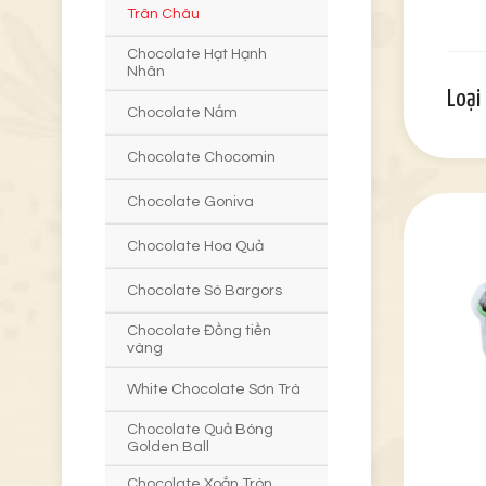
Trân Châu
Chocolate Hạt Hạnh
Nhân
Loại
Chocolate Nấm
Chocolate Chocomin
Chocolate Goniva
Chocolate Hoa Quả
Chocolate Sò Bargors
Chocolate Đồng tiền
vàng
White Chocolate Sơn Trà
Chocolate Quả Bóng
Golden Ball
Chocolate Xoắn Tròn