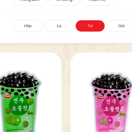
Hộp
Lọ
Túi
Gói