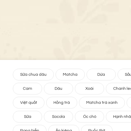
Sữa chua dâu
Matcha
Dứa
Sầu
Cam
Dâu
Xoài
Chanh le
Việt quất
Hồng trà
Matcha trà xanh
Sữa
Socola
Óc chó
Hạnh nh
Rong biển
Ăn kiêng
Ruốc thịt