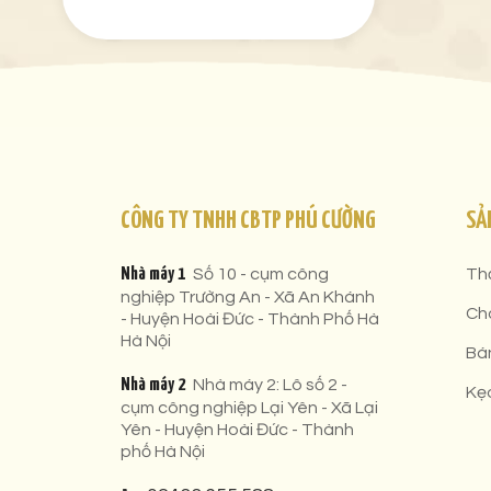
CÔNG TY TNHH CBTP PHÚ CƯỜNG
SẢ
Nhà máy 1
Số 10 - cụm công
Th
nghiệp Trường An - Xã An Khánh
Ch
- Huyện Hoài Đức - Thành Phố Hà
Hà Nội
Bá
Nhà máy 2
Nhà máy 2: Lô số 2 -
Kẹ
cụm công nghiệp Lại Yên - Xã Lại
Yên - Huyện Hoài Đức - Thành
phố Hà Nội