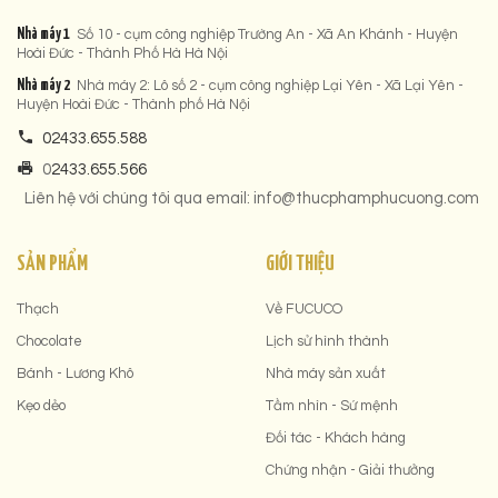
Nhà máy 1
Số 10 - cụm công nghiệp Trường An - Xã An Khánh - Huyện
Hoài Đức - Thành Phố Hà Hà Nội
Nhà máy 2
Nhà máy 2: Lô số 2 - cụm công nghiệp Lại Yên - Xã Lại Yên -
Huyện Hoài Đức - Thành phố Hà Nội
02433.655.588
0
2433.655.566
Liên hệ với chúng tôi qua email: info@thucphamphucuong.com
SẢN PHẨM
GIỚI THIỆU
Thạch
Về FUCUCO
Chocolate
Lịch sử hình thành
Bánh - Lương Khô
Nhà máy sản xuất
Kẹo dẻo
Tầm nhìn - Sứ mệnh
Đối tác - Khách hàng
Chứng nhận - Giải thưởng