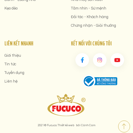
Kẹo dẻo
Tầm nhìn - Sứ mệnh
Đối tác - Khách hàng
Chứng nhận - Giải thưởng
LIÊN KẾT NHANH
KẾT NỐI VỚI CHÚNG TÔI
Giới thiệu
Tin tức
Tuyển dụng
Liên hệ
2021 © Fucuco.
Thiết kế web
bởi
Cánh Cam