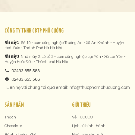
CÔNG TY TNHH CBTP PHÚ CƯỜNG
Nhà máy 1
Số 10 - cụm công nghiệp Trường An - Xã An Khánh - Huyện
Hoài Đức - Thành Phố Hà Hà Nội
Nhà máy 2
Nhà máy 2: Lô số 2 - cụm công nghiệp Lại Yên - Xã Lại Yên -
Huyện Hoài Đức - Thành phố Hà Nội
02433.655.588
0
2433.655.566
Liên hệ với chúng tôi qua email: info@thucphamphucuong.com
SẢN PHẨM
GIỚI THIỆU
Thạch
Về FUCUCO
Chocolate
Lịch sử hình thành
Bánh - Lương Khô
Nhà máy sản xuất